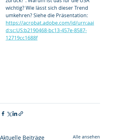
zurück?“. Warum ist das für die USA 
wichtig? Wie lässt sich dieser Trend 
umkehren? Siehe die Präsentation: 
https://acrobat.adobe.com/id/urn:aai
d:sc:US:b2190468-bc13-457e-8587-
12719cc1688f
Aktuelle Beiträge
Alle ansehen