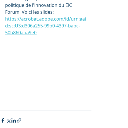
politique de l'innovation du EIC 
Forum. Voici les slides: 
https://acrobat.adobe.com/id/urn:aai
d:sc:US:d306a255-99b0-4397-babc-
50b860aba9e0