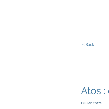
Europe, Tech and War
< Back
Atos :
Olivier Coste