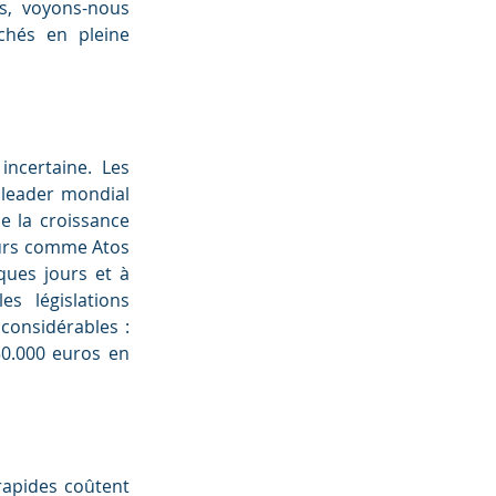
s, voyons-nous 
hés en pleine 
ncertaine. Les 
leader mondial 
 la croissance 
eurs comme Atos 
ues jours et à 
 législations 
considérables : 
0.000 euros en 
apides coûtent 