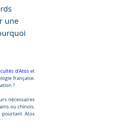
ards
ir une
Pourquoi
icultés d'Atos
 et 
ogie française. 
ation ?
urs nécessaires 
ains ou chinois. 
 pourtant Atos 