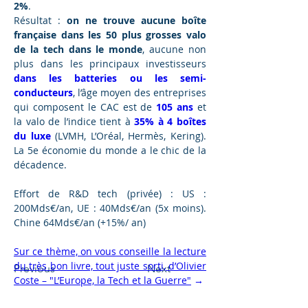
2%
.
Résultat : 
on ne trouve aucune boîte 
française dans les 50 plus grosses valo 
de la tech dans le monde
, aucune non 
plus dans les principaux investisseurs 
dans les batteries ou les semi-
conducteurs
, l’âge moyen des entreprises 
qui composent le CAC est de 
105 ans
 et 
la valo de l’indice tient à 
35% à 4 boîtes 
du luxe
 (LVMH, L’Oréal, Hermès, Kering). 
La 5e économie du monde a le chic de la 
décadence.
Effort de R&D tech (privée) : US : 
200Mds€/an, UE : 40Mds€/an (5x moins). 
Chine 64Mds€/an (+15%/ an)
Sur ce thème, on vous conseille la lecture 
du très bon livre, tout juste sorti, d’Olivier 
Previous
Next
Coste – "L’Europe, la Tech et la Guerre"
 →