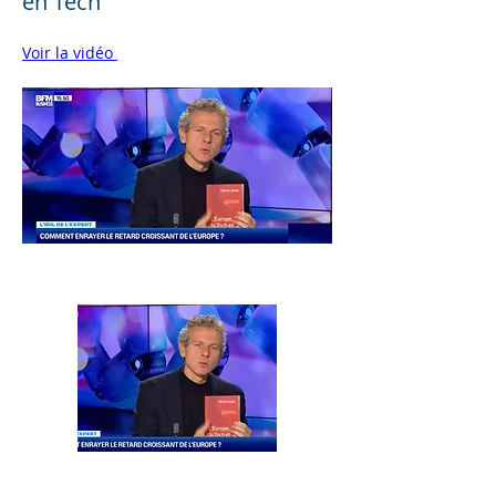
en Tech
Voir la vid
é
o 
Previous
Next