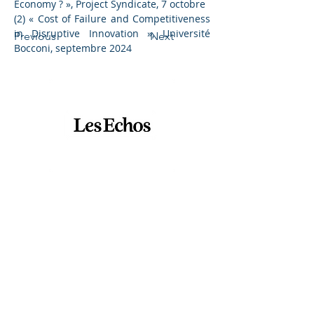
Economy ? », Project Syndicate, 7 octobre
(2) « Cost of Failure and Competitiveness 
in Disruptive Innovation », Université 
Previous
Next
Bocconi, septembre 2024