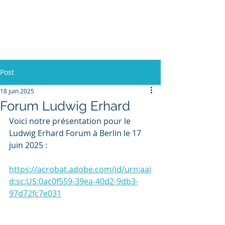
L'Europe, la Tech et la
Guerre
Post
18 juin 2025
Forum Ludwig Erhard
Voici notre présentation pour le 
Ludwig Erhard Forum à Berlin le 17 
juin 2025 :
https://acrobat.adobe.com/id/urn:aai
d:sc:US:0ac0f559-39ea-40d2-9db3-
97d72fc7e031